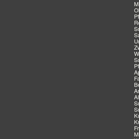
M
O
P
R
S
S
U
Z
W
S
P
A
F
B
A
A
S
S
K
K
F
M