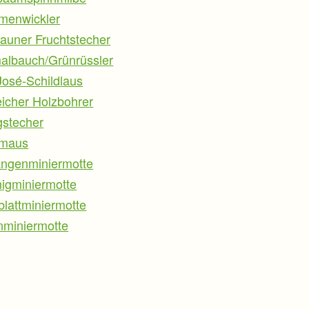
menwickler
auner Fruchtstecher
albauch/Grünrüssler
osé-Schildlaus
icher Holzbohrer
gstecher
maus
angenminiermotte
igminiermotte
blattminiermotte
nminiermotte