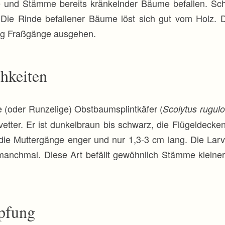
e und Stämme bereits kränkelnder Bäume befallen. S
Die Rinde befallener Bäume löst sich gut vom Holz. D
ig Fraßgänge ausgehen.
hkeiten
e (oder Runzelige) Obstbaumsplintkäfer (
Scolytus rugul
vetter. Er ist dunkelbraun bis schwarz, die Flügeldecke
die Muttergänge enger und nur 1,3-3 cm lang. Die Lar
anchmal. Diese Art befällt gewöhnlich Stämme kleiner
pfung