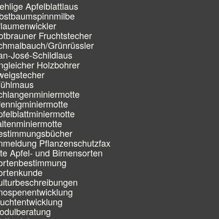
ehlige Apfelblattlaus
bstbaumspinnmilbe
flaumenwickler
otbrauner Fruchtstecher
chmalbauch/Grünrüssler
an-José-Schildlaus
ngleicher Holzbohrer
weigstecher
ühlmaus
chlangenminiermotte
fennigminiermotte
pfelblattminiermotte
altenminiermotte
estimmungsbücher
nmeldung Pflanzenschutzfax
lte Apfel- und Birnensorten
ortenbestimmung
ortenkunde
ulturbeschreibungen
nospenentwicklung
ruchtentwicklung
odulberatung