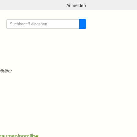
Anmelden
tkäfer
baumspinnmilbe