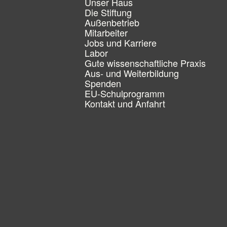
Unser Haus
v
Die Stiftung
i
Außenbetrieb
g
Mitarbeiter
a
Jobs und Karriere
t
Labor
i
Gute wissenschaftliche Praxis
o
n
Aus- und Weiterbildung
ü
Spenden
b
EU-Schulprogramm
e
Kontakt und Anfahrt
r
s
p
r
i
n
g
e
n