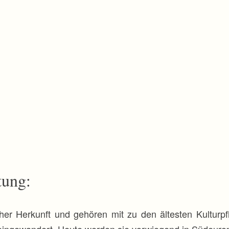
tung:
cher Herkunft und gehören mit zu den ältesten Kulturp
eingewandert. Heute werden sie vorwiegend in Südeuro