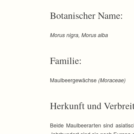
r
i
n
Botanischer Name:
g
e
n
Morus nigra, Morus alba
Familie:
Maulbeergewächse
(Moraceae)
Herkunft und Verbrei
Beide Maulbeerarten sind asiatis
Jahrhundert sind sie nach Europa 