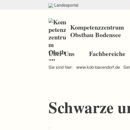
Landesportal
Kompetenzzentrum
Obstbau Bodensee
N
a
Über Uns
Fachbereiche
v
i
Sie sind hier:
www.kob-bavendorf.de
Ser
g
a
t
i
o
n
Schwarze u
ü
b
e
r
s
p