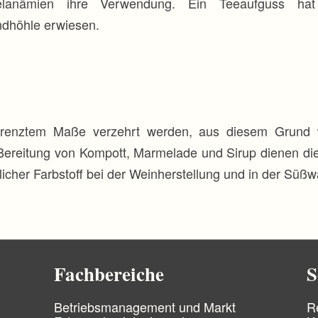
elanämien ihre Verwendung. Ein Teeaufguss hat 
dhöhle erwiesen.
renztem Maße verzehrt werden, aus diesem Grund w
Bereitung von Kompott, Marmelade und Sirup dienen die
ürlicher Farbstoff bei der Weinherstellung und in der Süßw
Fachbereiche
S
N
N
Betriebsmanagement und Markt
R
a
a