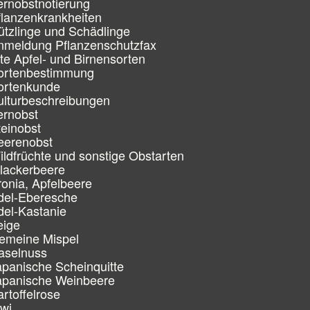
ernobstnotierung
flanzenkrankheiten
ützlinge und Schädlinge
nmeldung Pflanzenschutzfax
lte Apfel- und Birnensorten
ortenbestimmung
ortenkunde
ulturbeschreibungen
ernobst
teinobst
eerenobst
ildfrüchte und sonstige Obstarten
llackerbeere
ronia, Apfelbeere
del-Eberesche
del-Kastanie
eige
emeine Mispel
aselnuss
apanische Scheinquitte
apanische Weinbeere
artoffelrose
iwi