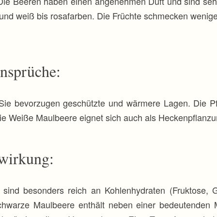
Die Beeren haben einen angenehmen Duft und sind sehr 
 und weiß bis rosafarben. Die Früchte schmecken wenige
ansprüche:
Sie bevorzugen geschützte und wärmere Lagen. Die Pf
ie Weiße Maulbeere eignet sich auch als Heckenpflanzu
lwirkung:
 sind besonders reich an Kohlenhydraten (Fruktose, G
chwarze Maulbeere enthält neben einer bedeutenden M