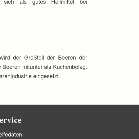
sich als gutes Heilmittel bei
ird der Großteil der Beeren der
 Beeren mitunter als Kuchenbelag.
arenindustrie eingesetzt.
ervice
eifedaten