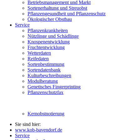
Betriebsmanagement und Markt
Sortenerhaltung und Streuobst
Pflanzengesundheit und Pflanzenschutz
Ökologischer Obstbau
Service
Pflanzenkrankheiten
Nützlinge und Schädlinge
Knospenentwicklung
Fruchtentwicklung
Wetterdaten
Reifedaten
Sortenbestimmung
Sortendatenbank
Kulturbeschreibungen
Modulberatung
Genetisches Fingerprinting
Pflanzenschutzfax
Kernobstnotierung
Sie sind hier:
www.kob-bavendorf.de
Service