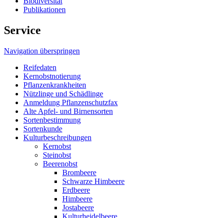
Biodiversität
Publikationen
Service
Navigation überspringen
Reifedaten
Kernobstnotierung
Pflanzenkrankheiten
Nützlinge und Schädlinge
Anmeldung Pflanzenschutzfax
Alte Apfel- und Birnensorten
Sortenbestimmung
Sortenkunde
Kulturbeschreibungen
Kernobst
Steinobst
Beerenobst
Brombeere
Schwarze Himbeere
Erdbeere
Himbeere
Jostabeere
Kulturheidelbeere