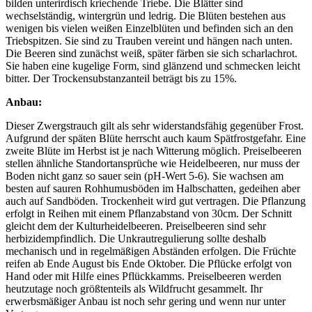
bilden unterirdisch kriechende Triebe. Die Blätter sind
wechselständig, wintergrün und ledrig. Die Blüten bestehen aus
wenigen bis vielen weißen Einzelblüten und befinden sich an den
Triebspitzen. Sie sind zu Trauben vereint und hängen nach unten.
Die Beeren sind zunächst weiß, später färben sie sich scharlachrot.
Sie haben eine kugelige Form, sind glänzend und schmecken leicht
bitter. Der Trockensubstanzanteil beträgt bis zu 15%.
Anbau:
Dieser Zwergstrauch gilt als sehr widerstandsfähig gegenüber Frost.
Aufgrund der späten Blüte herrscht auch kaum Spätfrostgefahr. Eine
zweite Blüte im Herbst ist je nach Witterung möglich. Preiselbeeren
stellen ähnliche Standortansprüche wie Heidelbeeren, nur muss der
Boden nicht ganz so sauer sein (pH-Wert 5-6). Sie wachsen am
besten auf sauren Rohhumusböden im Halbschatten, gedeihen aber
auch auf Sandböden. Trockenheit wird gut vertragen. Die Pflanzung
erfolgt in Reihen mit einem Pflanzabstand von 30cm. Der Schnitt
gleicht dem der Kulturheidelbeeren. Preiselbeeren sind sehr
herbizidempfindlich. Die Unkrautregulierung sollte deshalb
mechanisch und in regelmäßigen Abständen erfolgen. Die Früchte
reifen ab Ende August bis Ende Oktober. Die Pflücke erfolgt von
Hand oder mit Hilfe eines Pflückkamms. Preiselbeeren werden
heutzutage noch größtenteils als Wildfrucht gesammelt. Ihr
erwerbsmäßiger Anbau ist noch sehr gering und wenn nur unter