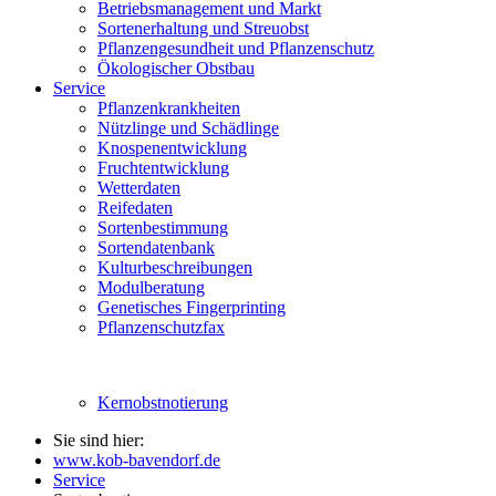
Betriebsmanagement und Markt
Sortenerhaltung und Streuobst
Pflanzengesundheit und Pflanzenschutz
Ökologischer Obstbau
Service
Pflanzenkrankheiten
Nützlinge und Schädlinge
Knospenentwicklung
Fruchtentwicklung
Wetterdaten
Reifedaten
Sortenbestimmung
Sortendatenbank
Kulturbeschreibungen
Modulberatung
Genetisches Fingerprinting
Pflanzenschutzfax
Kernobstnotierung
Sie sind hier:
www.kob-bavendorf.de
Service