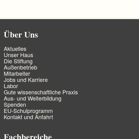
s
p
r
i
n
g
Über Uns
e
n
N
Aktuelles
a
Unser Haus
v
Die Stiftung
i
Außenbetrieb
g
Mitarbeiter
a
Jobs und Karriere
t
Labor
i
Gute wissenschaftliche Praxis
o
n
Aus- und Weiterbildung
ü
Spenden
b
EU-Schulprogramm
e
Kontakt und Anfahrt
r
s
p
Fachbereiche
r