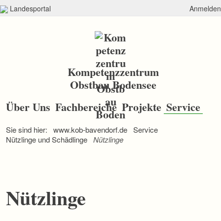
Landesportal
Anmelden
Kompetenzzentrum
Obstbau Bodensee
N
a
Über Uns
Fachbereiche
Projekte
Service
v
i
Sie sind hier:
www.kob-bavendorf.de
Service
g
a
Nützlinge und Schädlinge
Nützlinge
t
i
o
n
ü
Nützlinge
b
e
r
s