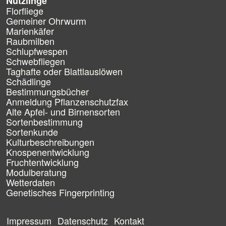
Nützlinge
o
n
Florfliege
ü
Gemeiner Ohrwurm
b
Marienkäfer
e
Raubmilben
r
Schlupfwespen
s
Schwebfliegen
p
Taghafte oder Blattlauslöwen
r
Schädlinge
i
Bestimmungsbücher
n
g
Anmeldung Pflanzenschutzfax
e
Alte Apfel- und Birnensorten
n
Sortenbestimmung
Sortenkunde
Kulturbeschreibungen
Knospenentwicklung
Fruchtentwicklung
Modulberatung
Wetterdaten
Genetisches Fingerprinting
N
a
Impressum
Datenschutz
Kontakt