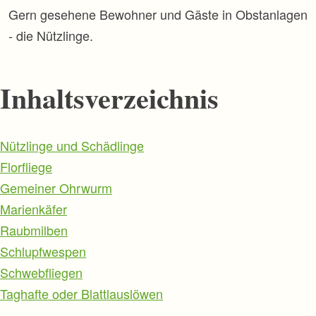
p
Gern gesehene Bewohner und Gäste in Obstanlagen
r
- die Nützlinge.
i
n
g
e
Inhaltsverzeichnis
n
N
Nützlinge und Schädlinge
a
v
Florfliege
i
Gemeiner Ohrwurm
g
a
Marienkäfer
t
i
Raubmilben
o
Schlupfwespen
n
ü
Schwebfliegen
b
e
Taghafte oder Blattlauslöwen
r