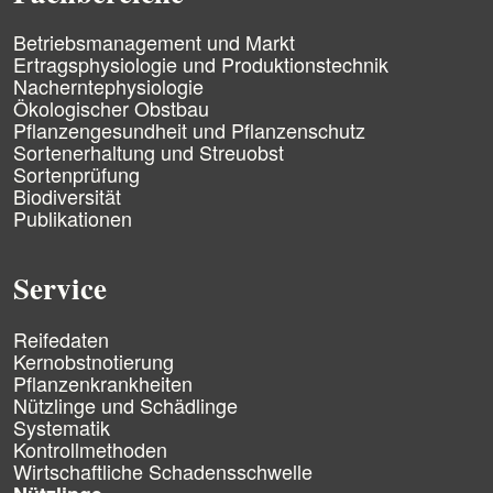
i
n
N
Betriebsmanagement und Markt
g
a
Ertragsphysiologie und Produktionstechnik
e
v
Nacherntephysiologie
n
i
Ökologischer Obstbau
g
Pflanzengesundheit und Pflanzenschutz
a
Sortenerhaltung und Streuobst
t
Sortenprüfung
i
Biodiversität
o
n
Publikationen
ü
b
e
Service
r
s
N
p
Reifedaten
a
r
Kernobstnotierung
v
i
Pflanzenkrankheiten
i
n
Nützlinge und Schädlinge
g
g
Systematik
a
e
Kontrollmethoden
t
n
Wirtschaftliche Schadensschwelle
i