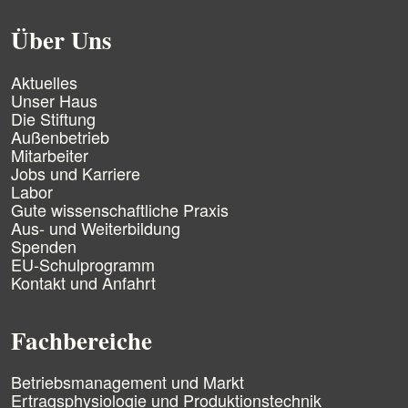
Über Uns
N
Aktuelles
a
Unser Haus
v
Die Stiftung
i
Außenbetrieb
g
Mitarbeiter
a
Jobs und Karriere
t
Labor
i
Gute wissenschaftliche Praxis
o
n
Aus- und Weiterbildung
ü
Spenden
b
EU-Schulprogramm
e
Kontakt und Anfahrt
r
s
p
Fachbereiche
r
i
n
N
Betriebsmanagement und Markt
g
a
Ertragsphysiologie und Produktionstechnik
e