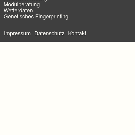
e
Modulberatung
r
Wetterdaten
s
Genetisches Fingerprinting
p
r
N
i
a
Impressum
Datenschutz
Kontakt
n
v
g
i
e
g
n
a
t
i
o
n
ü
b
e
r
s
p
r
i
n
g