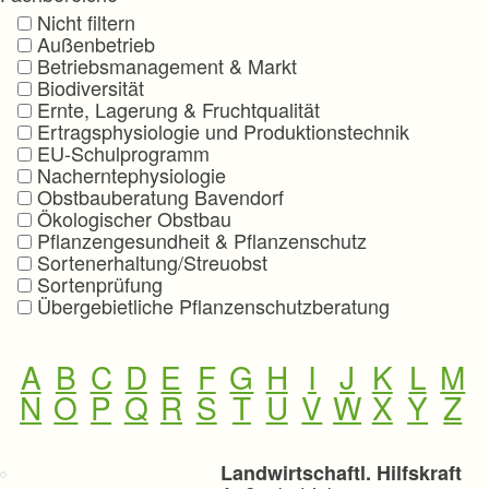
p
Nicht filtern
r
Außenbetrieb
i
Betriebsmanagement & Markt
n
Biodiversität
g
Ernte, Lagerung & Fruchtqualität
e
Ertragsphysiologie und Produktionstechnik
n
EU-Schulprogramm
Nacherntephysiologie
Obstbauberatung Bavendorf
Ökologischer Obstbau
Pflanzengesundheit & Pflanzenschutz
Sortenerhaltung/Streuobst
Sortenprüfung
Übergebietliche Pflanzenschutzberatung
A
B
C
D
E
F
G
H
I
J
K
L
M
N
O
P
Q
R
S
T
U
V
W
X
Y
Z
Landwirtschaftl. Hilfskraft