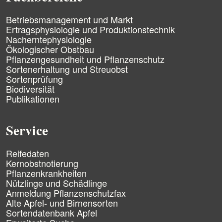
i
n
N
Betriebsmanagement und Markt
g
a
Ertragsphysiologie und Produktionstechnik
e
v
Nacherntephysiologie
n
i
Ökologischer Obstbau
g
Pflanzengesundheit und Pflanzenschutz
a
Sortenerhaltung und Streuobst
t
Sortenprüfung
i
Biodiversität
o
n
Publikationen
ü
b
e
Service
r
s
N
p
Reifedaten
a
r
Kernobstnotierung
v
i
Pflanzenkrankheiten
i
n
Nützlinge und Schädlinge
g
g
Anmeldung Pflanzenschutzfax
a
e
Alte Apfel- und Birnensorten
t
n
Sortendatenbank Apfel
i