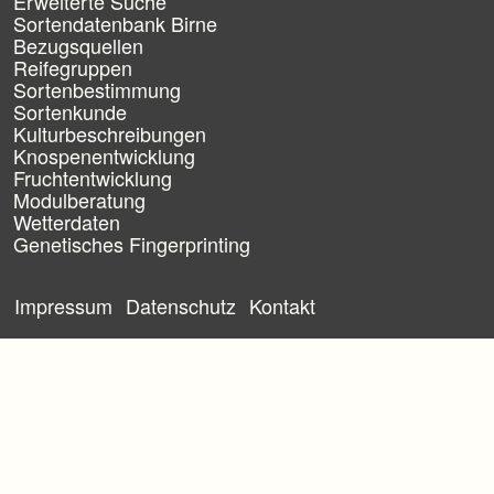
Erweiterte Suche
o
n
Sortendatenbank Birne
ü
Bezugsquellen
b
Reifegruppen
e
Sortenbestimmung
r
Sortenkunde
s
Kulturbeschreibungen
p
Knospenentwicklung
r
Fruchtentwicklung
i
Modulberatung
n
g
Wetterdaten
e
Genetisches Fingerprinting
n
N
a
Impressum
Datenschutz
Kontakt
v
i
g
a
t
i
o
n
ü