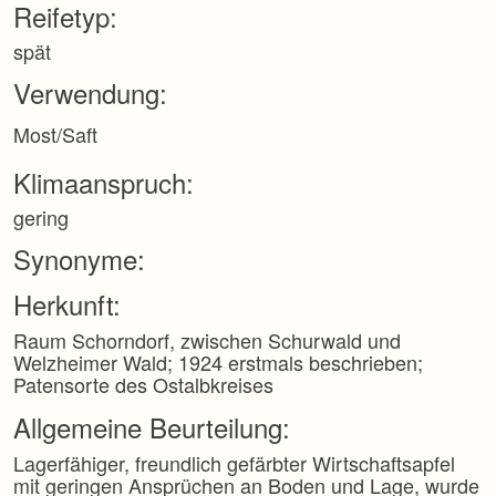
Reifetyp:
p
r
spät
i
n
Verwendung:
g
e
Most/Saft
n
Klimaanspruch:
gering
Synonyme:
Herkunft:
Raum Schorndorf, zwischen Schurwald und
Welzheimer Wald; 1924 erstmals beschrieben;
Patensorte des Ostalbkreises
Allgemeine Beurteilung:
Lagerfähiger, freundlich gefärbter Wirtschaftsapfel
mit geringen Ansprüchen an Boden und Lage, wurde