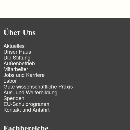
Über Uns
N
Aktuelles
a
Unser Haus
v
Die Stiftung
i
Außenbetrieb
g
Mitarbeiter
a
Jobs und Karriere
t
Labor
i
Gute wissenschaftliche Praxis
o
n
Aus- und Weiterbildung
ü
Spenden
b
EU-Schulprogramm
e
Kontakt und Anfahrt
r
s
p
Fachbereiche
r