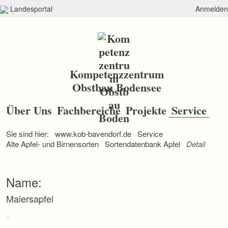
Landesportal
Anmelden
Kompetenzzentrum
Obstbau Bodensee
N
a
Über Uns
Fachbereiche
Projekte
Service
v
i
Sie sind hier:
www.kob-bavendorf.de
Service
g
a
Alte Apfel- und Birnensorten
Sortendatenbank Apfel
Detail
t
i
o
Name:
n
ü
Maiersapfel
b
e
r
s