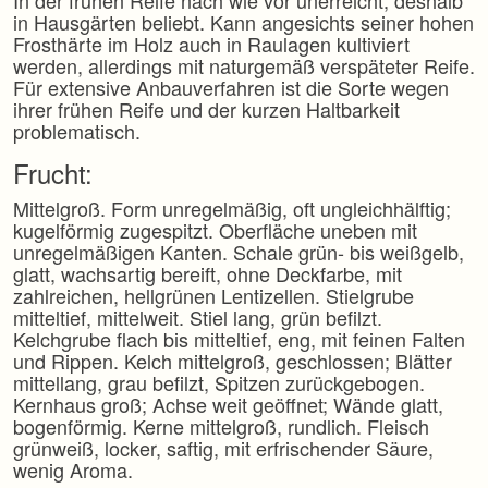
In der frühen Reife nach wie vor unerreicht, deshalb
in Hausgärten beliebt. Kann angesichts seiner hohen
Frosthärte im Holz auch in Raulagen kultiviert
werden, allerdings mit naturgemäß verspäteter Reife.
Für extensive Anbauverfahren ist die Sorte wegen
ihrer frühen Reife und der kurzen Haltbarkeit
problematisch.
Frucht:
Mittelgroß. Form unregelmäßig, oft ungleichhälftig;
kugelförmig zugespitzt. Oberfläche uneben mit
unregelmäßigen Kanten. Schale grün- bis weißgelb,
glatt, wachsartig bereift, ohne Deckfarbe, mit
zahlreichen, hellgrünen Lentizellen. Stielgrube
mitteltief, mittelweit. Stiel lang, grün befilzt.
Kelchgrube flach bis mitteltief, eng, mit feinen Falten
und Rippen. Kelch mittelgroß, geschlossen; Blätter
mittellang, grau befilzt, Spitzen zurückgebogen.
Kernhaus groß; Achse weit geöffnet; Wände glatt,
bogenförmig. Kerne mittelgroß, rundlich. Fleisch
grünweiß, locker, saftig, mit erfrischender Säure,
wenig Aroma.