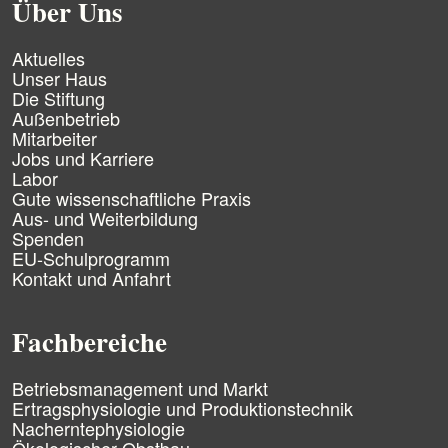
Über Uns
N
Aktuelles
a
Unser Haus
v
Die Stiftung
i
Außenbetrieb
g
Mitarbeiter
a
Jobs und Karriere
t
Labor
i
Gute wissenschaftliche Praxis
o
n
Aus- und Weiterbildung
ü
Spenden
b
EU-Schulprogramm
e
Kontakt und Anfahrt
r
s
p
Fachbereiche
r
i
n
N
Betriebsmanagement und Markt
g
a
Ertragsphysiologie und Produktionstechnik
e
v
Nacherntephysiologie
n
i
Ökologischer Obstbau