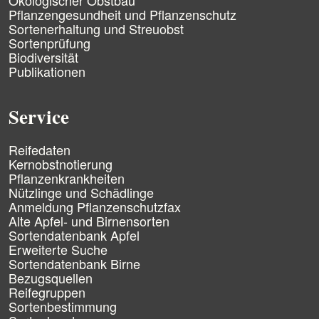
g
Pflanzengesundheit und Pflanzenschutz
a
Sortenerhaltung und Streuobst
t
Sortenprüfung
i
Biodiversität
o
n
Publikationen
ü
b
e
Service
r
s
N
p
Reifedaten
a
r
Kernobstnotierung
v
i
Pflanzenkrankheiten
i
n
Nützlinge und Schädlinge
g
g
Anmeldung Pflanzenschutzfax
a
e
Alte Apfel- und Birnensorten
t
n
Sortendatenbank Apfel
i
Erweiterte Suche
o
n
Sortendatenbank Birne
ü
Bezugsquellen
b
Reifegruppen
e
Sortenbestimmung
r