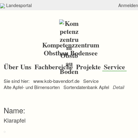
Landesportal
Anmelden
Kompetenzzentrum
Obstbau Bodensee
N
a
Über Uns
Fachbereiche
Projekte
Service
v
i
Sie sind hier:
www.kob-bavendorf.de
Service
g
a
Alte Apfel- und Birnensorten
Sortendatenbank Apfel
Detail
t
i
o
Name:
n
ü
Klarapfel
b
e
r
s