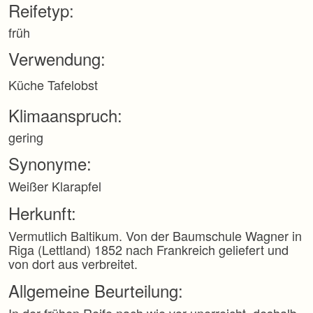
Reifetyp:
p
r
früh
i
n
Verwendung:
g
e
Küche
Tafelobst
n
Klimaanspruch:
gering
Synonyme:
Weißer Klarapfel
Herkunft:
Vermutlich Baltikum. Von der Baumschule Wagner in
Riga (Lettland) 1852 nach Frankreich geliefert und
von dort aus verbreitet.
Allgemeine Beurteilung: