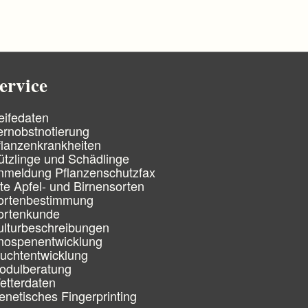
ervice
eifedaten
ernobstnotierung
flanzenkrankheiten
ützlinge und Schädlinge
nmeldung Pflanzenschutzfax
lte Apfel- und Birnensorten
ortenbestimmung
ortenkunde
ulturbeschreibungen
nospenentwicklung
ruchtentwicklung
odulberatung
etterdaten
enetisches Fingerprinting