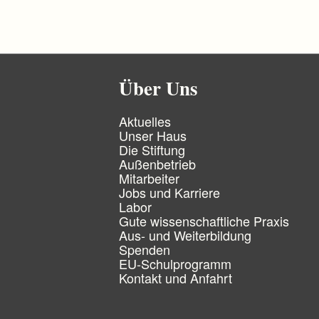
Über Uns
N
Aktuelles
a
Unser Haus
v
Die Stiftung
i
Außenbetrieb
g
Mitarbeiter
a
Jobs und Karriere
t
Labor
i
Gute wissenschaftliche Praxis
o
n
Aus- und Weiterbildung
ü
Spenden
b
EU-Schulprogramm
e
Kontakt und Anfahrt
r
s
p