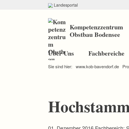
Landesportal
Kompetenzzentrum
Obstbau Bodensee
N
a
Über Uns
Fachbereiche
v
i
Sie sind hier:
www.kob-bavendorf.de
Pro
g
a
t
i
o
n
Hochstamm-
ü
b
e
r
s
p
01. Dezember 2016
Fachbereich: S