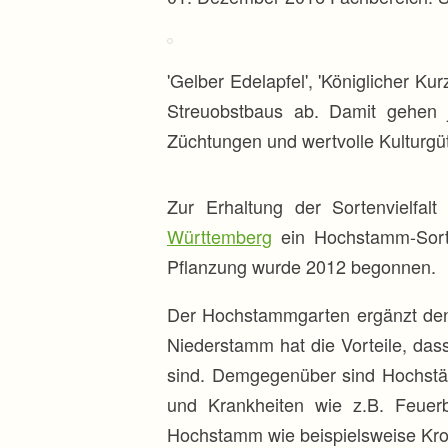
r
i
n
g
e
'Gelber Edelapfel', 'Königlicher Ku
n
Streuobstbaus ab. Damit gehen j
Züchtungen und wertvolle Kulturgüt
Zur Erhaltung der Sortenvielf
Württemberg
ein Hochstamm-Sorten
Pflanzung wurde 2012 begonnen.
Der Hochstammgarten ergänzt den
Niederstamm hat die Vorteile, das
sind. Demgegenüber sind Hochstäm
und Krankheiten wie z.B. Feuer
Hochstamm wie beispielsweise Kro