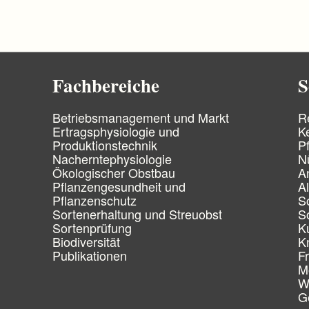
Fachbereiche
S
N
N
Betriebsmanagement und Markt
R
a
a
Ertragsphysiologie und
K
v
v
Produktionstechnik
P
i
i
Nacherntephysiologie
N
g
g
Ökologischer Obstbau
A
a
a
Pflanzengesundheit und
A
t
t
Pflanzenschutz
S
i
i
Sortenerhaltung und Streuobst
S
o
o
n
Sortenprüfung
n
K
ü
ü
Biodiversität
K
b
b
Publikationen
F
e
e
M
r
r
W
s
s
G
p
p