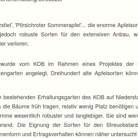
rzstiel', 'Pfirsichroter Sommerapfel'... die enorme Apfels
edoch robuste Sorten für den extensiven Anbau, wi
er verloren.
alt wurde vom KOB im Rahmen eines Projektes der
garten angelegt. Dreihundert alte Apfelsorten könne
 bestehenden Erhaltungsgarten des KOB auf Niedersta
s die Bäume früh tragen, relativ wenig Platz benötigen 
me wesentlich robuster und langlebiger. Sie sind wen
brand. Die Eignung der Sorten für den Streuobstan
nenform und Ertragsverhalten können näher untersucht