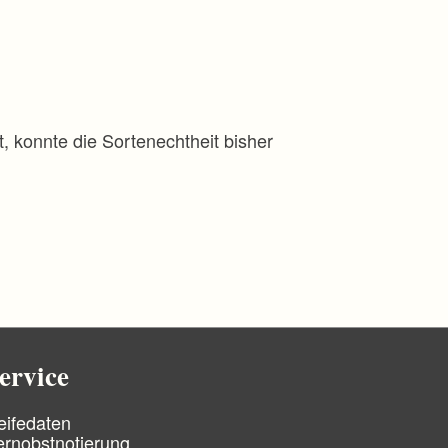
, konnte die Sortenechtheit bisher
ervice
eifedaten
ernobstnotierung