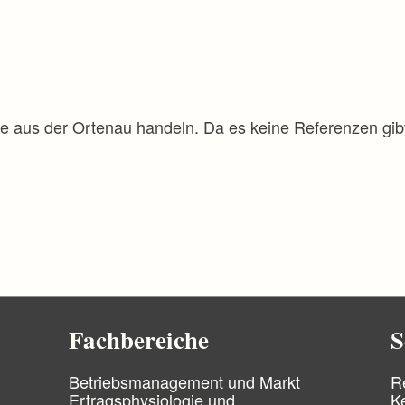
rte aus der Ortenau handeln. Da es keine Referenzen gibt
Fachbereiche
S
N
N
Betriebsmanagement und Markt
R
a
a
Ertragsphysiologie und
K