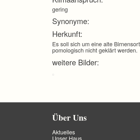
r
i
gering
n
g
Synonyme:
e
n
Herkunft:
Es soll sich um eine alte Birnenso
pomologisch nicht geklärt werden.
weitere Bilder:
Über Uns
N
Aktuelles
a
Unser Haus