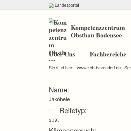
Landesportal
Kompetenzzentrum
Obstbau Bodensee
N
a
Über Uns
Fachbereiche
v
i
Sie sind hier:
www.kob-bavendorf.de
Ser
g
a
t
i
Name:
o
n
Jaköbele
ü
b
Reifetyp:
e
r
spät
s
p
Klimaanspruch: