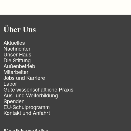
Über Uns
N
Aktuelles
a
Nachrichten
v
Unser Haus
i
Die Stiftung
g
Außenbetrieb
a
Mitarbeiter
t
Jobs und Karriere
i
Labor
o
n
Gute wissenschaftliche Praxis
ü
Aus- und Weiterbildung
b
Spenden
e
EU-Schulprogramm
r
Kontakt und Anfahrt
s
p
r