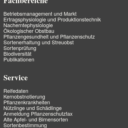
Fachbereiche
i
n
g
N
Betriebsmanagement und Markt
e
a
Ertragsphysiologie und Produktionstechnik
n
v
Nacherntephysiologie
i
Ökologischer Obstbau
g
Pflanzengesundheit und Pflanzenschutz
a
Sortenerhaltung und Streuobst
t
Sortenprüfung
i
Biodiversität
o
n
Publikationen
ü
b
e
Service
r
s
N
p
Reifedaten
a
r
Kernobstnotierung
v
i
Pflanzenkrankheiten
i
n
Nützlinge und Schädlinge
g
g
Anmeldung Pflanzenschutzfax
a
e
Alte Apfel- und Birnensorten
t
n
Sortenbestimmung
i