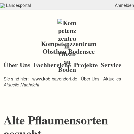
Landesportal
Anmelden
Kompetenzzentrum
Obstbau Bodensee
N
a
Über Uns
Fachbereiche
Projekte
Service
v
i
Sie sind hier:
www.kob-bavendorf.de
Über Uns
Aktuelles
g
a
Aktuelle Nachricht
t
i
o
n
ü
Alte Pflaumensorten
b
e
r
gesucht
s