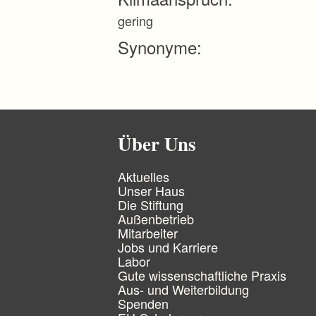
r
i
gering
n
g
Synonyme:
e
n
Über Uns
N
Aktuelles
a
Unser Haus
v
Die Stiftung
i
Außenbetrieb
g
Mitarbeiter
a
Jobs und Karriere
t
Labor
i
Gute wissenschaftliche Praxis
o
n
Aus- und Weiterbildung
ü
Spenden
b