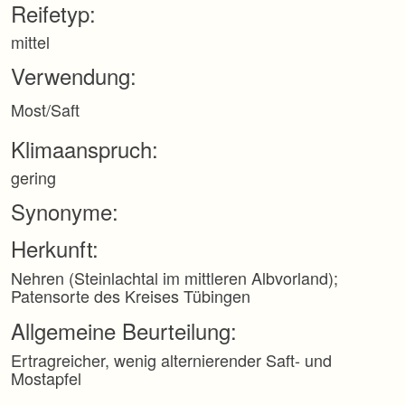
Reifetyp:
p
r
mittel
i
n
Verwendung:
g
e
Most/Saft
n
Klimaanspruch:
gering
Synonyme:
Herkunft:
Nehren (Steinlachtal im mittleren Albvorland);
Patensorte des Kreises Tübingen
Allgemeine Beurteilung:
Ertragreicher, wenig alternierender Saft- und
Mostapfel