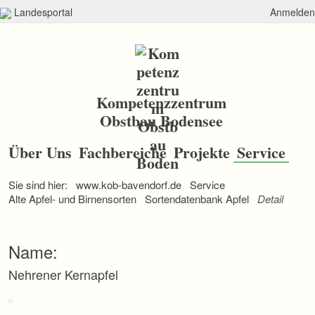
Landesportal
Anmelden
Kompetenzzentrum
Obstbau Bodensee
N
a
Über Uns
Fachbereiche
Projekte
Service
v
i
Sie sind hier:
www.kob-bavendorf.de
Service
g
a
Alte Apfel- und Birnensorten
Sortendatenbank Apfel
Detail
t
i
o
Name:
n
ü
Nehrener Kernapfel
b
e
r
s