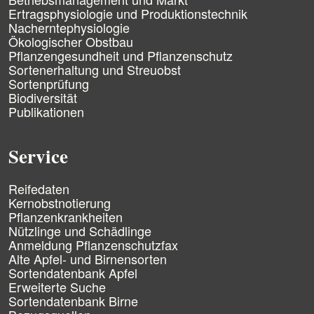
g
a
Ertragsphysiologie und Produktionstechnik
e
v
Nacherntephysiologie
n
i
Ökologischer Obstbau
g
Pflanzengesundheit und Pflanzenschutz
a
Sortenerhaltung und Streuobst
t
Sortenprüfung
i
Biodiversität
o
n
Publikationen
ü
b
e
Service
r
s
N
p
Reifedaten
a
r
Kernobstnotierung
v
i
Pflanzenkrankheiten
i
n
Nützlinge und Schädlinge
g
g
Anmeldung Pflanzenschutzfax
a
e
Alte Apfel- und Birnensorten
t
n
Sortendatenbank Apfel
i
Erweiterte Suche
o
n
Sortendatenbank Birne
ü