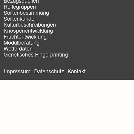
Bezugsquellen
b
Reifegruppen
e
Sortenbestimmung
r
Sortenkunde
s
Kulturbeschreibungen
p
Knospenentwicklung
r
Fruchtentwicklung
i
Modulberatung
n
g
Wetterdaten
e
Genetisches Fingerprinting
n
N
a
Impressum
Datenschutz
Kontakt
v
i
g
a
t
i
o
n
ü
b
e