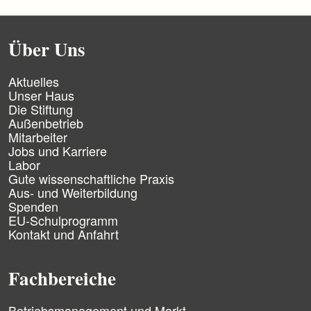
Über Uns
N
Aktuelles
a
Unser Haus
v
Die Stiftung
i
Außenbetrieb
g
Mitarbeiter
a
Jobs und Karriere
t
Labor
i
Gute wissenschaftliche Praxis
o
n
Aus- und Weiterbildung
ü
Spenden
b
EU-Schulprogramm
e
Kontakt und Anfahrt
r
s
p
Fachbereiche
r
i
n
N
Betriebsmanagement und Markt