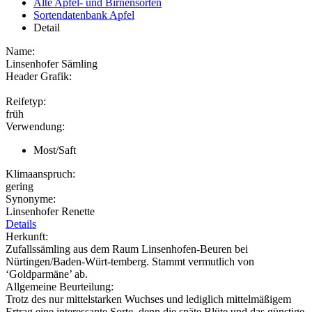
Alte Apfel- und Birnensorten
Sortendatenbank Apfel
Detail
Name:
Linsenhofer Sämling
Header Grafik:
Reifetyp:
früh
Verwendung:
Most/Saft
Klimaanspruch:
gering
Synonyme:
Linsenhofer Renette
Details
Herkunft:
Zufallssämling aus dem Raum Linsenhofen-Beuren bei
Nürtingen/Baden-Würt-temberg. Stammt vermutlich von
‘Goldparmäne’ ab.
Allgemeine Beurteilung:
Trotz des nur mittelstarken Wuchses und lediglich mittelmäßigem
Ertrag eine interessante Sorte, denn die späte Blüte und das günstige