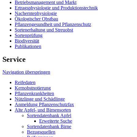
Betriebsmanagement und Markt
Ertragsphysiologie und Produktionstechnik
Nacherntephysiologie
Ökologischer Obstbau
Pflanzengesundheit und Pflanzenschutz
Sortenerhaltung und Streuobst
Sortenprüfung
Biodiversität
Publikationen
Service
Navigation überspringen
Reifedaten
Kernobstnotierung
Pflanzenkrankheiten
Nützlinge und Schädlinge
Anmeldung Pflanzenschutzfax
Alte Apfel- und Birnensorten
Sortendatenbank Apfel
Erweiterte Suche
Sortendatenbank Birne
Bezugsquellen