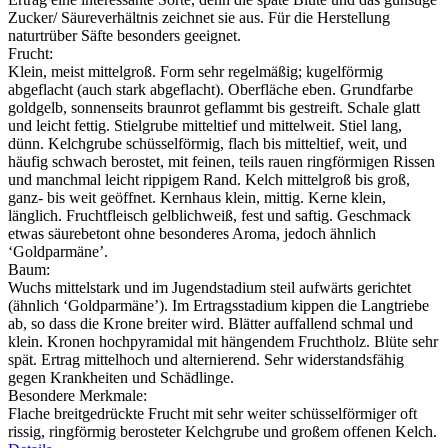
Zucker/ Säureverhältnis zeichnet sie aus. Für die Herstellung
naturtrüber Säfte besonders geeignet.
Frucht:
Klein, meist mittelgroß. Form sehr regelmäßig; kugelförmig
abgeflacht (auch stark abgeflacht). Oberfläche eben. Grundfarbe
goldgelb, sonnenseits braunrot geflammt bis gestreift. Schale glatt
und leicht fettig. Stielgrube mitteltief und mittelweit. Stiel lang,
dünn. Kelchgrube schüsselförmig, flach bis mitteltief, weit, und
häufig schwach berostet, mit feinen, teils rauen ringförmigen Rissen
und manchmal leicht rippigem Rand. Kelch mittelgroß bis groß,
ganz- bis weit geöffnet. Kernhaus klein, mittig. Kerne klein,
länglich. Fruchtfleisch gelblichweiß, fest und saftig. Geschmack
etwas säurebetont ohne besonderes Aroma, jedoch ähnlich
‘Goldparmäne’.
Baum:
Wuchs mittelstark und im Jugendstadium steil aufwärts gerichtet
(ähnlich ‘Goldparmäne’). Im Ertragsstadium kippen die Langtriebe
ab, so dass die Krone breiter wird. Blätter auffallend schmal und
klein. Kronen hochpyramidal mit hängendem Fruchtholz. Blüte sehr
spät. Ertrag mittelhoch und alternierend. Sehr widerstandsfähig
gegen Krankheiten und Schädlinge.
Besondere Merkmale:
Flache breitgedrückte Frucht mit sehr weiter schüsselförmiger oft
rissig, ringförmig berosteter Kelchgrube und großem offenen Kelch.