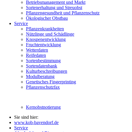
Betriebsmanagement und Markt
Sortenerhaltung und Streuobst
Pflanzengesundheit und Pflanzenschutz
Ökologischer Obstbau
Service
Pflanzenkrankheiten
Nützlinge und Schädlinge
Knospenentwicklung
Fruchtentwicklung
Wetterdaten
Reifedaten
Sortenbestimmung
Sortendatenbank
Kulturbeschreibungen
Modulberatung
Genetisches Fingerprinting
Pflanzenschutzfax
Kernobstnotierung
Sie sind hier:
www.kob-bavendorf.de
Service