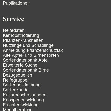
n
Publikationen
ü
b
e
Service
r
s
N
p
Reifedaten
a
r
Kernobstnotierung
v
i
Pflanzenkrankheiten
i
n
Nützlinge und Schädlinge
g
g
Anmeldung Pflanzenschutzfax
a
e
Alte Apfel- und Birnensorten
t
n
Sortendatenbank Apfel
i
Erweiterte Suche
o
n
Sortendatenbank Birne
ü
Bezugsquellen
b
Reifegruppen
e
Sortenbestimmung
r
Sortenkunde
s
Kulturbeschreibungen
p
Knospenentwicklung
r
Fruchtentwicklung
i
Modulberatung
n