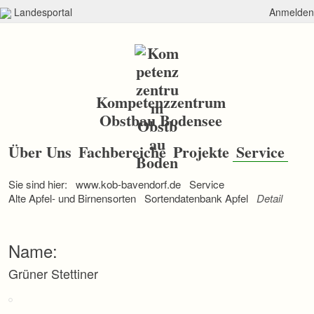
Landesportal
Anmelden
Kompetenzzentrum
Obstbau Bodensee
N
a
Über Uns
Fachbereiche
Projekte
Service
v
i
Sie sind hier:
www.kob-bavendorf.de
Service
g
a
Alte Apfel- und Birnensorten
Sortendatenbank Apfel
Detail
t
i
o
Name:
n
ü
Grüner Stettiner
b
e
r
s