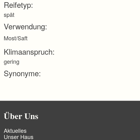
Reifetyp:
p
r
spät
i
n
Verwendung:
g
e
Most/Saft
n
Klimaanspruch:
gering
Synonyme:
Über Uns
N
Aktuelles
a
Unser Haus