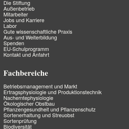
v
Die Stiftung
i
Außenbetrieb
g
Mitarbeiter
a
Jobs und Karriere
t
Labor
i
Gute wissenschaftliche Praxis
o
n
Aus- und Weiterbildung
ü
Spenden
b
EU-Schulprogramm
e
Kontakt und Anfahrt
r
s
p
Fachbereiche
r
i
n
N
Betriebsmanagement und Markt
g
a
Ertragsphysiologie und Produktionstechnik
e
v
Nacherntephysiologie
n
i
Ökologischer Obstbau
g
Pflanzengesundheit und Pflanzenschutz
a
Sortenerhaltung und Streuobst
t
Sortenprüfung
i
Biodiversität
o