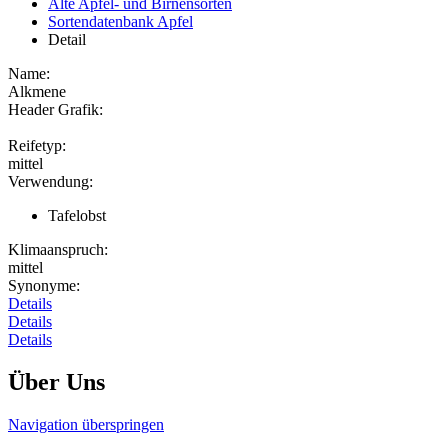
Alte Apfel- und Birnensorten
Sortendatenbank Apfel
Detail
Name:
Alkmene
Header Grafik:
Reifetyp:
mittel
Verwendung:
Tafelobst
Klimaanspruch:
mittel
Synonyme:
Details
Details
Details
Über Uns
Navigation überspringen