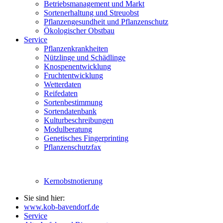
Betriebsmanagement und Markt
Sortenerhaltung und Streuobst
Pflanzengesundheit und Pflanzenschutz
Ökologischer Obstbau
Service
Pflanzenkrankheiten
Nützlinge und Schädlinge
Knospenentwicklung
Fruchtentwicklung
Wetterdaten
Reifedaten
Sortenbestimmung
Sortendatenbank
Kulturbeschreibungen
Modulberatung
Genetisches Fingerprinting
Pflanzenschutzfax
Kernobstnotierung
Sie sind hier:
www.kob-bavendorf.de
Service