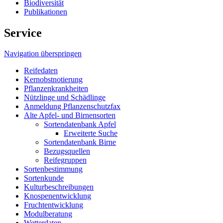
Biodiversität
Publikationen
Service
Navigation überspringen
Reifedaten
Kernobstnotierung
Pflanzenkrankheiten
Nützlinge und Schädlinge
Anmeldung Pflanzenschutzfax
Alte Apfel- und Birnensorten
Sortendatenbank Apfel
Erweiterte Suche
Sortendatenbank Birne
Bezugsquellen
Reifegruppen
Sortenbestimmung
Sortenkunde
Kulturbeschreibungen
Knospenentwicklung
Fruchtentwicklung
Modulberatung
Wetterdaten