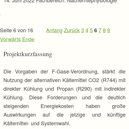
14. Juni 2022
Fachbereich: Nacherntephysiologie
p
r
i
n
g
Seite 6 von 16
Anfang
Zurück
3
4
5
7
8
9
6
e
n
Vorwärts
Ende
Projektkurzfassung
Die Vorgaben der F-Gase-Verordnung, stärkt die
Nutzung der alternativen Kältemittel CO2 (R744) mit
direkter Kühlung und Propan (R290) mit indirekter
Kühlung. Diese Forderungen und die deutlich
steigenden Energiekosten haben große
Auswirkungen auf die jetzige und künftige
Kältemittel- und Systemwahl.