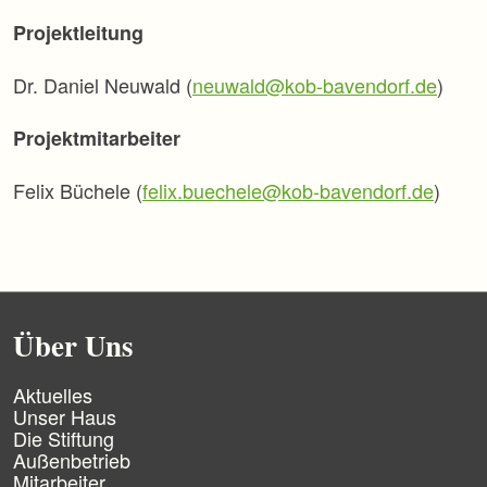
Projektleitung
Dr. Daniel Neuwald (
neuwald@kob-bavendorf.de
)
Projektmitarbeiter
Felix Büchele (
felix.buechele@kob-bavendorf.de
)
Über Uns
N
Aktuelles
a
Unser Haus
v
Die Stiftung
i
Außenbetrieb
g
Mitarbeiter