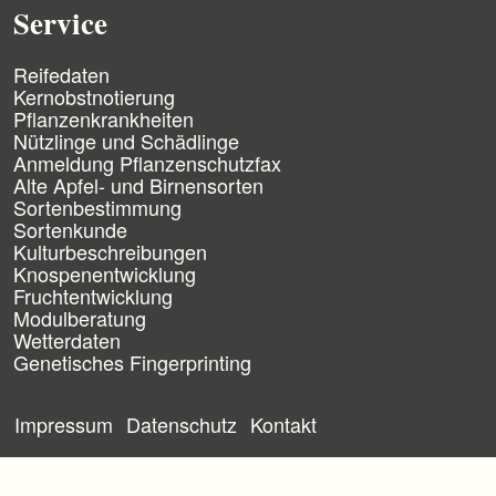
e
Service
r
s
N
p
Reifedaten
a
r
Kernobstnotierung
v
i
Pflanzenkrankheiten
i
n
Nützlinge und Schädlinge
g
g
Anmeldung Pflanzenschutzfax
a
e
Alte Apfel- und Birnensorten
t
n
Sortenbestimmung
i
Sortenkunde
o
n
Kulturbeschreibungen
ü
Knospenentwicklung
b
Fruchtentwicklung
e
Modulberatung
r
Wetterdaten
s
Genetisches Fingerprinting
p
r
N
i
a
Impressum
Datenschutz
Kontakt
n
v
g
i
e
g
n