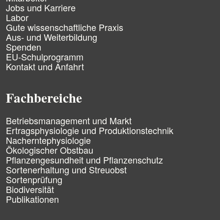
a
Jobs und Karriere
t
Labor
i
Gute wissenschaftliche Praxis
o
n
Aus- und Weiterbildung
ü
Spenden
b
EU-Schulprogramm
e
Kontakt und Anfahrt
r
s
p
Fachbereiche
r
i
n
N
Betriebsmanagement und Markt
g
a
Ertragsphysiologie und Produktionstechnik
e
v
Nacherntephysiologie
n
i
Ökologischer Obstbau
g
Pflanzengesundheit und Pflanzenschutz
a
Sortenerhaltung und Streuobst
t
Sortenprüfung
i
Biodiversität
o
n
Publikationen
ü
b