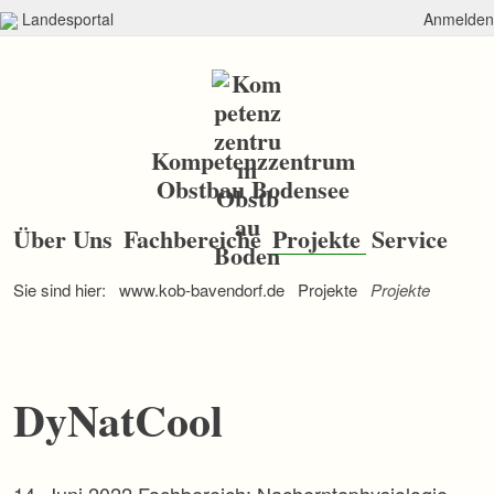
Landesportal
Anmelden
Kompetenzzentrum
Obstbau Bodensee
N
a
Über Uns
Fachbereiche
Projekte
Service
v
i
Sie sind hier:
www.kob-bavendorf.de
Projekte
Projekte
g
a
t
i
o
n
DyNatCool
ü
b
e
r
s